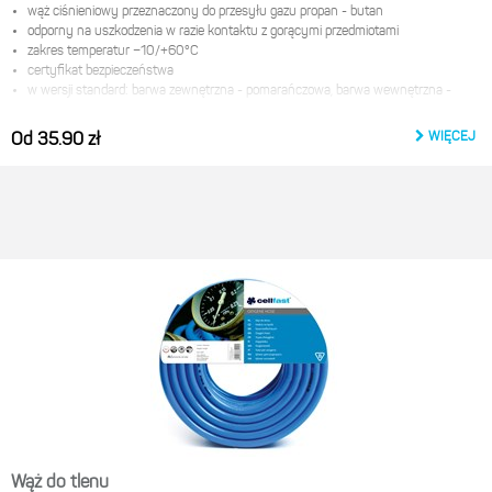
wąż ciśnieniowy przeznaczony do przesyłu gazu propan - butan
odporny na uszkodzenia w razie kontaktu z gorącymi przedmiotami
zakres temperatur −10/+60°С
certyfikat bezpieczeństwa
w wersji standard: barwa zewnętrzna - pomarańczowa, barwa wewnętrzna -
czarna
WIĘCEJ
Od 35.90 zł
Producent:
Cellfast Sp. z o.o.
ul. Grabskiego 31
37-450 Stalowa wola
e-mail:
product@cellfast.com.pl
Wąż do tlenu