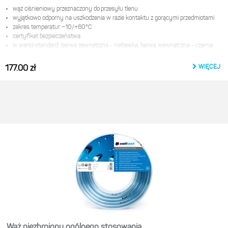
wąż ciśnieniowy przeznaczony do przesyłu tlenu
wyjątkowo odporny na uszkodzenia w razie kontaktu z gorącymi przedmiotami
zakres temperatur −10/+60°С
certyfikat bezpieczeństwa
w wersji standard: barwa zewnętrzna - niebieska, barwa wewnętrzna - czarna
Producent:
WIĘCEJ
177.00 zł
Cellfast Sp. z o.o.
ul. Grabskiego 31
37-450 Stalowa wola
e-mail:
product@cellfast.com.pl
Wąż niezbrojony ogólnego stosowania