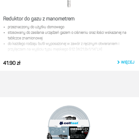
Reduktor do gazu z manometrem
przeznaczony do użytku domowego
stosowany do zasilania urządzeń gazem o ciśnieniu oraz ilości wskazanej na
tabliczce znamionowej
do każdego rodzaju butli wyposażonej w zawór z ręcznym otwieraniem i
przyłączem na wyjściu typu męskiego
G12 (W21,8x1/14”LH)
posiada manometr wskazujący aktualne ciśnienie w butli
gaz: LPG / Propan / Butan
WIĘCEJ
41.90 zł
ciśnienie wejściowe 0,3-16 bar, ciśnienie wyjściowe 37 mbar, wydajność: 1,5 kg/h
Producent:
Cellfast Sp. z o.o.
ul. Grabskiego 31
37-450 Stalowa wola
e-mail:
product@cellfast.com.pl