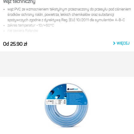
Wąż techniczny
wąż PVC ze wzmocnieniem tekstylnym przeznaczony do przesyłu pod ciśnieniem
środków ochrony roślin, powietrza, lekkich chemikaliów oraz substancji
spożywczych zgodnie z dyrektywą Reg. (EU) 10/2011 dla symulantów A-B-C
zakres temperatur −10/+60°С
nie zawiera ftalanów
w wersji standard: wąż bezbarwny
WIĘCEJ
Od 25.90 zł
Producent:
Cellfast Sp. z o.o.
ul. Grabskiego 31
37-450 Stalowa wola
e-mail:
product@cellfast.com.pl