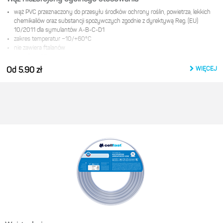
wąż PVC przeznaczony do przesyłu środków ochrony roślin, powietrza, lekkich
chemikaliów oraz substancji spożywczych zgodnie z dyrektywą Reg. (EU)
10/2011 dla symulantów A-B-C-D1
zakres temperatur −10/+60°С
nie zawiera ftalanów
certyfikat PZH
w wersji standard: wąż bezbarwny
WIĘCEJ
Od 5.90 zł
najbardziej popularne rozmiary dostępne w wersji na stojak
Producent:
Cellfast Sp. z o.o.
ul. Grabskiego 31
37-450 Stalowa wola
e-mail:
product@cellfast.com.pl