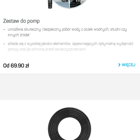
Zestaw do pomp
umożliwia skuteczny i bezpieczny pobór wody z oczek wodnych, studni czy
innych źródeł
składa się z wysokiej jakości elementów, zapewniających optymalną wydajność
pompy oraz jej ochronę przed zanieczyszczeniami
Zestaw zawiera:
WIĘCEJ
Od 69.90 zł
wąż ssawno-tłoczny ENERGOFLEX 1" (25 mm)
opaski zaciskowe x 2 szt (22-32 mm)
przyłącze pompy G1" (33,3 mm)
kosz ssący 1"