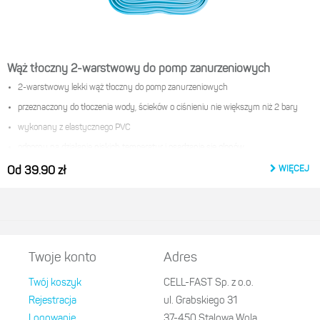
Wąż tłoczny 2-warstwowy do pomp zanurzeniowych
2-warstwowy lekki wąż tłoczny do pomp zanurzeniowych
przeznaczony do tłoczenia wody, ścieków o ciśnieniu nie większym niż 2 bary
wykonany z elastycznego PVC
odporny na działanie niskich temperatur i osadzanie się glonów
maksymalne ciśnienie robocze 2 bary/29 PSI
WIĘCEJ
Od 39.90 zł
Twoje konto
Adres
Twój koszyk
CELL-FAST Sp. z o.o.
Rejestracja
ul. Grabskiego 31
Logowanie
37-450 Stalowa Wola