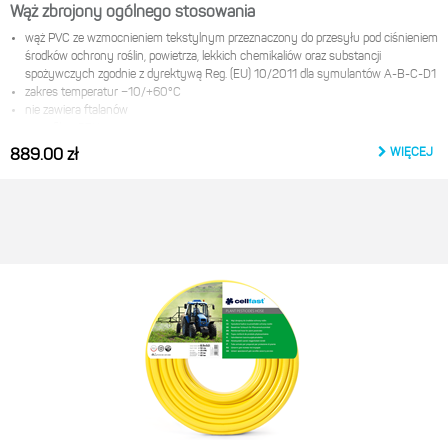
Wąż zbrojony ogólnego stosowania
wąż PVC ze wzmocnieniem tekstylnym przeznaczony do przesyłu pod ciśnieniem
środków ochrony roślin, powietrza, lekkich chemikaliów oraz substancji
spożywczych zgodnie z dyrektywą Reg. (EU) 10/2011 dla symulantów A-B-C-D1
zakres temperatur −10/+60°С
nie zawiera ftalanów
certyfikat PZH
w wersji standard: wąż bezbarwny
WIĘCEJ
889.00 zł
najbardziej popularne rozmiary dostępne w wersji na stojak
Producent:
Cellfast Sp. z o.o.
ul. Grabskiego 31
37-450 Stalowa wola
e-mail:
product@cellfast.com.pl