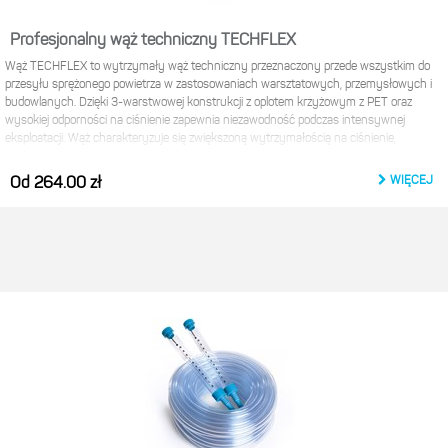
Profesjonalny wąż techniczny TECHFLEX
Wąż TECHFLEX to wytrzymały wąż techniczny przeznaczony przede wszystkim do
przesyłu sprężonego powietrza w zastosowaniach warsztatowych, przemysłowych i
budowlanych. Dzięki 3-warstwowej konstrukcji z oplotem krzyżowym z PET oraz
wysokiej odporności na ciśnienie zapewnia niezawodność podczas intensywnej
eksploatacji. Wąż charakteryzuje się zwiększoną wytrzymałością na ciśnienie,
uszkodzenia mechaniczne oraz działanie czynników atmosferycznych, zachowując
elastyczność również w niższych temperaturach. W zależności od średnicy oferuje
WIĘCEJ
Od 264.00 zł
ciśnienie robocze do 20 bar i ciśnienie rozrywające do 60 bar. Może być stosowany
także do przesyłu środków ochrony roślin i wybranych chemikaliów.
przeznaczony do przesyłu sprężonego powietrza
– idealny do zastosowań
warsztatowych, pneumatycznych, budowlanych i przemysłowych
wymagających wysokiej niezawodności
zwiększona wytrzymałość ciśnieniowa
– ciśnienie robocze do 20 bar (w
zależności od średnicy) zapewnia bezpieczną i efektywną pracę nawet w
wymagających warunkach
wysoka odporność na przeciążenia
– ciśnienie rozrywające do 60 bar (w
zależności od średnicy) potwierdza trwałość i bezpieczeństwo użytkowania
ciśnienie robocze
- 13,0 × 3,0 mm - 20 bar, 25,0 × 4,5 mm - 15 bar