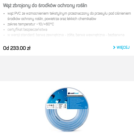
Wąż zbrojony do środków ochrony roślin
wąż PVC ze wzmocnieniem tekstylnym przeznaczony do przesyłu pod ciśnieniem
środków ochrony roślin, powietrza oraz lekkich chemikalów
zakres temperatur −10/+60°С
certyfikat bezpieczeństwa
w wersji standard: barwa zewnętrzna - żółta, barwa wewnętrzna - bezbarwna
Producent:
WIĘCEJ
Od 233.00 zł
Cellfast Sp. z o.o.
ul. Grabskiego 31
37-450 Stalowa wola
e-mail:
product@cellfast.com.pl