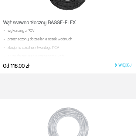
Wąż ssawno tłoczny BASSE-FLEX
wykonany z PCV
przeznaczony do zasilania oczek wodnych
zbrojenie spiralne z twardego PCV
służy do zasysania i transportu wody
dostępny w wersji na stojak
WIĘCEJ
Od 118.00 zł