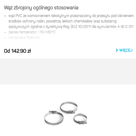
Wąż zbrojony ogólnego stosowania
wąż PVC ze wzmocnieniem tekstylnym przeznaczony do przesyłu pod ciśnieniem
środków ochrony roślin, powietrza, lekkich chemikaliów oraz substancji
spożywczych zgodnie z dyrektywą Reg. (EU) 10/2011 dla symulantów A-B-C-D1
zakres temperatur −10/+60°С
nie zawiera ftalanów
certyfikat PZH
w wersji standard: wąż bezbarwny
WIĘCEJ
Od 142.90 zł
najbardziej popularne rozmiary dostępne w wersji na stojak
Producent:
Cellfast Sp. z o.o.
ul. Grabskiego 31
37-450 Stalowa wola
e-mail:
product@cellfast.com.pl