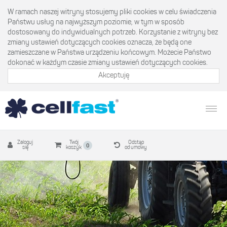
W ramach naszej witryny stosujemy pliki cookies w celu świadczenia
Państwu usług na najwyższym poziomie, w tym w sposób
dostosowany do indywidualnych potrzeb. Korzystanie z witryny bez
zmiany ustawień dotyczących cookies oznacza, że będą one
zamieszczane w Państwa urządzeniu końcowym. Możecie Państwo
dokonać w każdym czasie zmiany ustawień dotyczących cookies.
Akceptuję
Zaloguj
Twój
Odstąp
0
się
koszyk
od umowy