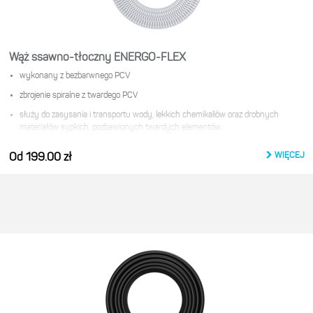
Wąż ssawno-tłoczny ENERGO-FLEX
wykonany z bezbarwnego PCV
zbrojenie spiralne z twardego PCV
służy do zasysania i transportu wody, lekkich chemikaliów oraz drobnych
materiałów sypkich, pozbawionych twardych elementów
WIĘCEJ
Od 199.00 zł