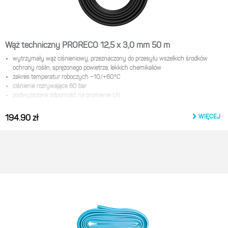
Wąż techniczny PRORECO 12,5 x 3,0 mm 50 m
wytrzymały wąż ciśnieniowy, przeznaczony do przesyłu wszelkich środków
ochrony roślin, sprężonego powietrza, lekkich chemikaliów
zakres temperatur roboczych −10/+60°С
ciśnienie rozrywające 60 bar
podwyższona odporność na promienie UV
rozmiar 12,5x3,0 mm
długość: 50 m
WIĘCEJ
194.90 zł
w wersji standard: czarny